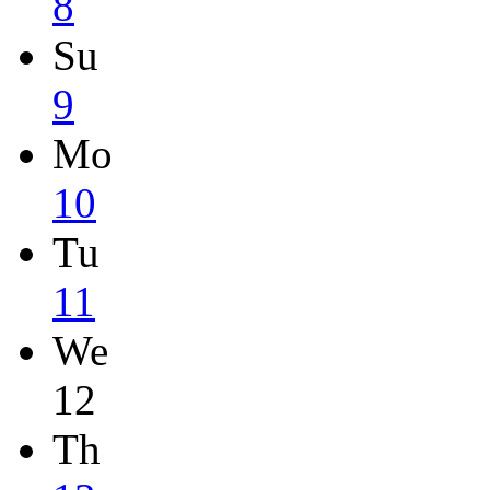
8
Su
9
Mo
10
Tu
11
We
12
Th