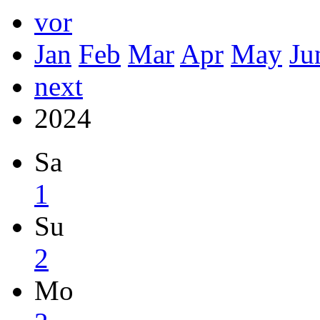
vor
Jan
Feb
Mar
Apr
May
Ju
next
2024
Sa
1
Su
2
Mo