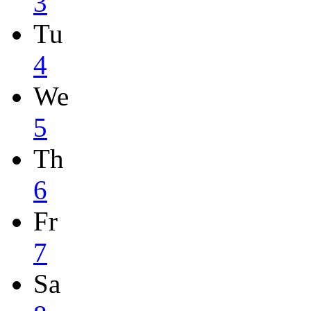
3
Tu
4
We
5
Th
6
Fr
7
Sa