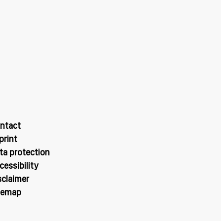
ntact
print
ta protection
cessibility
sclaimer
temap