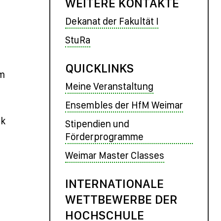
WEITERE KONTAKTE
Dekanat der Fakultät I
StuRa
e
QUICKLINKS
im
Meine Veranstaltung
Ensembles der HfM Weimar
ik
Stipendien und
Förderprogramme
Weimar Master Classes
INTERNATIONALE
WETTBEWERBE DER
HOCHSCHULE