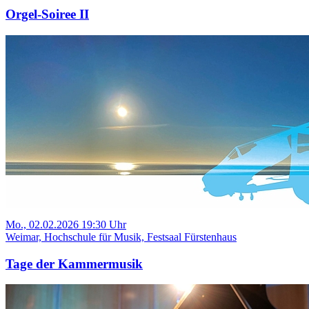
Orgel-Soiree II
Mo., 02.02.2026 19:30 Uhr
Weimar, Hochschule für Musik, Festsaal Fürstenhaus
Tage der Kammermusik