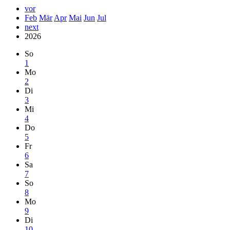
vor
Feb
Mär
Apr
Mai
Jun
Jul
next
2026
So
1
Mo
2
Di
3
Mi
4
Do
5
Fr
6
Sa
7
So
8
Mo
9
Di
10