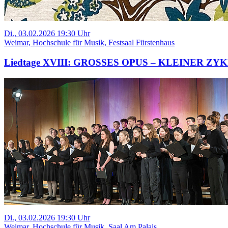
Di., 03.02.2026 19:30 Uhr
Weimar, Hochschule für Musik, Festsaal Fürstenhaus
Liedtage XVIII: GROSSES OPUS – KLEINER ZY
Di., 03.02.2026 19:30 Uhr
Weimar, Hochschule für Musik, Saal Am Palais