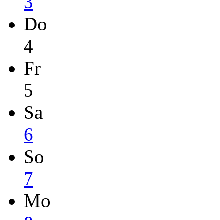
3
Do
4
Fr
5
Sa
6
So
7
Mo