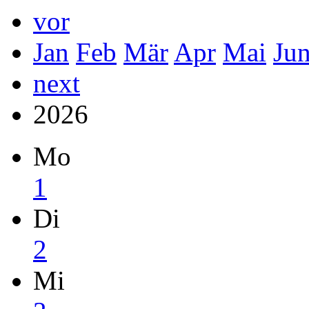
vor
Jan
Feb
Mär
Apr
Mai
Ju
next
2026
Mo
1
Di
2
Mi