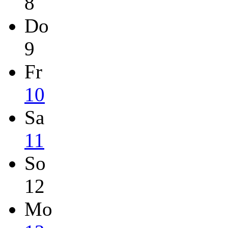
8
Do
9
Fr
10
Sa
11
So
12
Mo