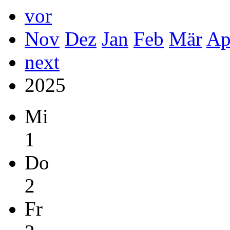
vor
Nov
Dez
Jan
Feb
Mär
Ap
next
2025
Mi
1
Do
2
Fr