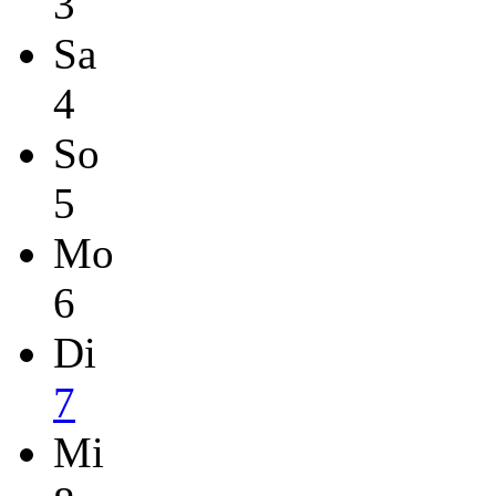
3
Sa
4
So
5
Mo
6
Di
7
Mi