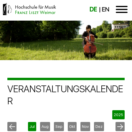
DE
EN
VERANSTALTUNGSKALENDE
R
2025
Jul
Aug
Sep
Okt
Nov
Dez