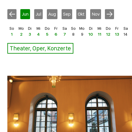
Jun
Jul
Aug
Sep
Okt
Nov
So
Mo
Di
Mi
Do
Fr
Sa
So
Mo
Di
Mi
Do
Fr
Sa
1
2
3
4
5
6
7
8
9
10
11
12
13
14
Theater, Oper, Konzerte