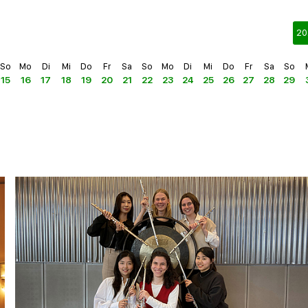
20
So
Mo
Di
Mi
Do
Fr
Sa
So
Mo
Di
Mi
Do
Fr
Sa
So
15
16
17
18
19
20
21
22
23
24
25
26
27
28
29