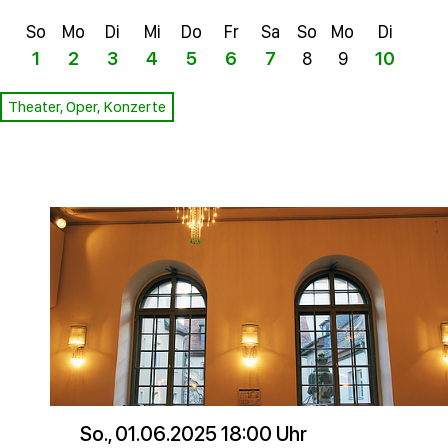
So
Mo
Di
Mi
Do
Fr
Sa
So
Mo
Di
Mi
1
2
3
4
5
6
7
8
9
10
11
Theater, Oper, Konzerte
So., 01.06.2025 18:00 Uhr