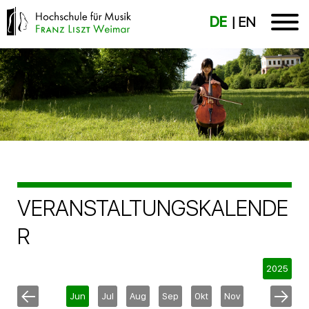
DE
EN
VERANSTALTUNGSKALENDE
R
2025
Jun
Jul
Aug
Sep
Okt
Nov