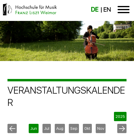
DE
EN
VERANSTALTUNGSKALENDE
R
2025
Jun
Jul
Aug
Sep
Okt
Nov