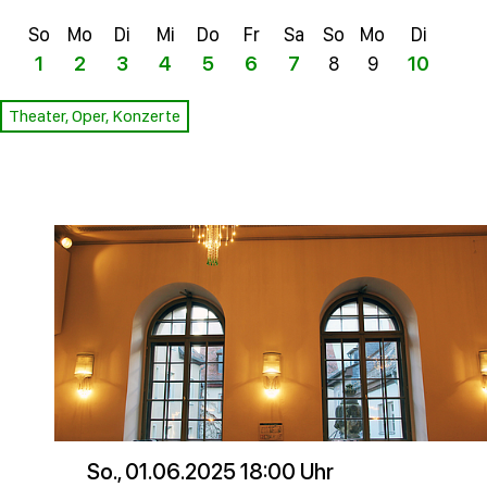
So
Mo
Di
Mi
Do
Fr
Sa
So
Mo
Di
Mi
1
2
3
4
5
6
7
8
9
10
11
Theater, Oper, Konzerte
So., 01.06.2025 18:00 Uhr