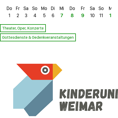
Do
Fr
Sa
So
Mo
Di
Mi
Do
Fr
Sa
So
Mo
1
2
3
4
5
6
7
8
9
10
11
12
Theater, Oper, Konzerte
Gottesdienste & Gedenkveranstaltungen