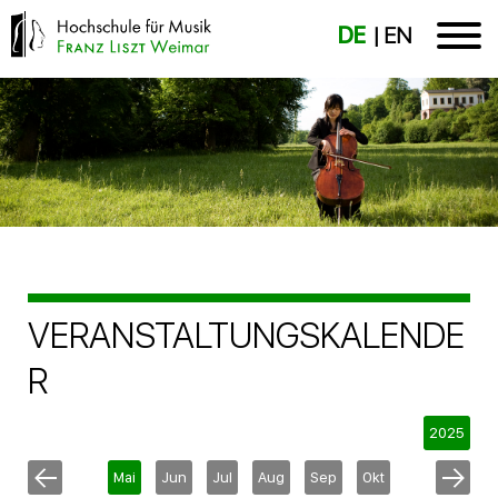
DE
EN
VERANSTALTUNGSKALENDE
R
2025
Mai
Jun
Jul
Aug
Sep
Okt