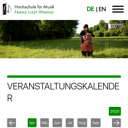
DE
EN
VERANSTALTUNGSKALENDE
R
2025
Apr
Mai
Jun
Jul
Aug
Sep