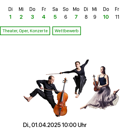
Di
Mi
Do
Fr
Sa
So
Mo
Di
Mi
Do
Fr
Sa
1
2
3
4
5
6
7
8
9
10
11
12
Theater, Oper, Konzerte
Wettbewerb
Di., 01.04.2025 10:00 Uhr