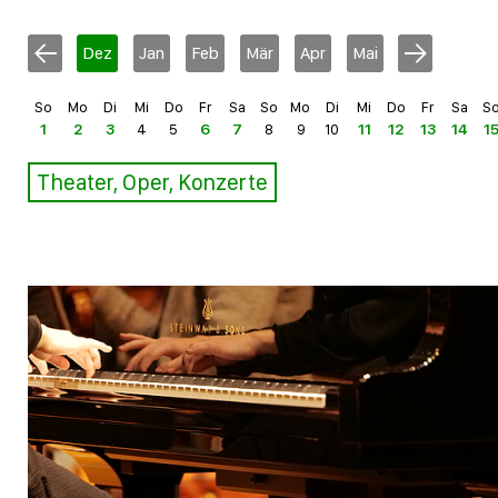
Dez
Jan
Feb
Mär
Apr
Mai
So
Mo
Di
Mi
Do
Fr
Sa
So
Mo
Di
Mi
Do
Fr
Sa
S
1
2
3
4
5
6
7
8
9
10
11
12
13
14
1
Theater, Oper, Konzerte