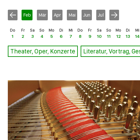
Feb
Mär
Apr
Mai
Jun
Jul
Do
Fr
Sa
So
Mo
Di
Mi
Do
Fr
Sa
So
Mo
Di
Mi
1
2
3
4
5
6
7
8
9
10
11
12
13
14
Theater, Oper, Konzerte
Literatur, Vortrag, G