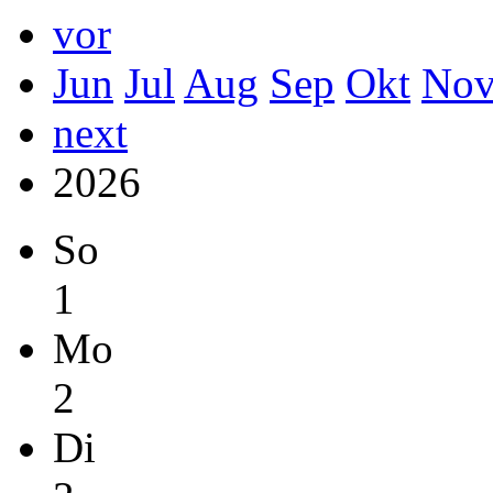
vor
Jun
Jul
Aug
Sep
Okt
No
next
2026
So
1
Mo
2
Di