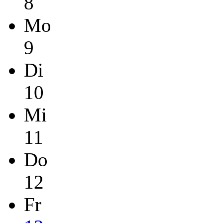
8
Mo
9
Di
10
Mi
11
Do
12
Fr