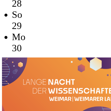
28
So
29
Mo
30