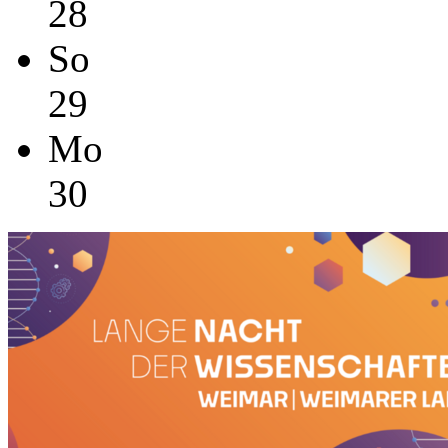
28
So
29
Mo
30