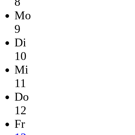
8
Mo
9
Di
10
Mi
11
Do
12
Fr