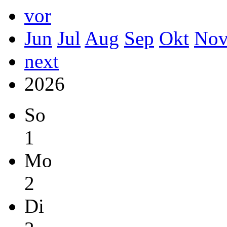
vor
Jun
Jul
Aug
Sep
Okt
No
next
2026
So
1
Mo
2
Di