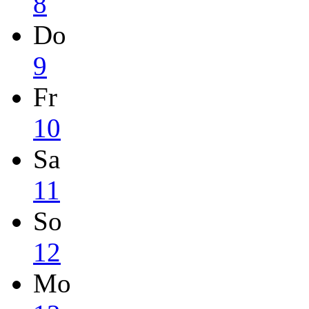
8
Do
9
Fr
10
Sa
11
So
12
Mo