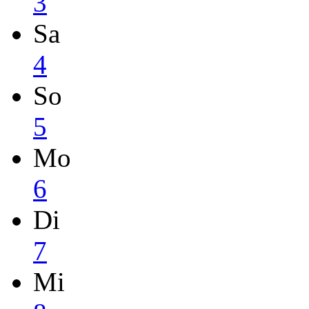
3
Sa
4
So
5
Mo
6
Di
7
Mi