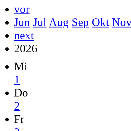
vor
Jun
Jul
Aug
Sep
Okt
No
next
2026
Mi
1
Do
2
Fr