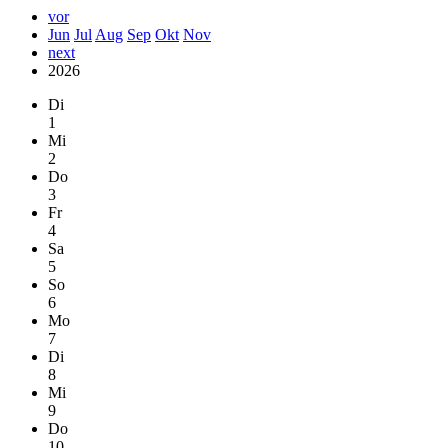
vor
Jun
Jul
Aug
Sep
Okt
Nov
next
2026
Di
1
Mi
2
Do
3
Fr
4
Sa
5
So
6
Mo
7
Di
8
Mi
9
Do
10