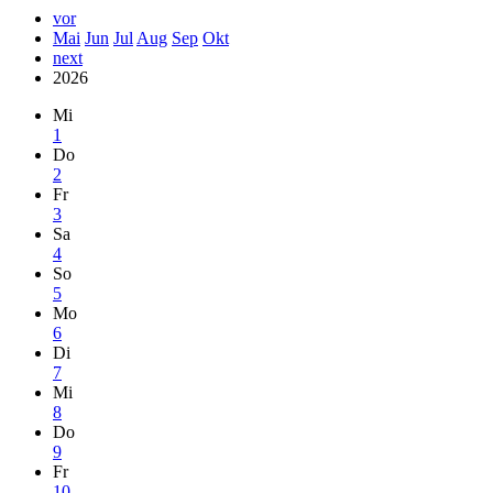
vor
Mai
Jun
Jul
Aug
Sep
Okt
next
2026
Mi
1
Do
2
Fr
3
Sa
4
So
5
Mo
6
Di
7
Mi
8
Do
9
Fr
10