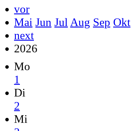
vor
Mai
Jun
Jul
Aug
Sep
Okt
next
2026
Mo
1
Di
2
Mi