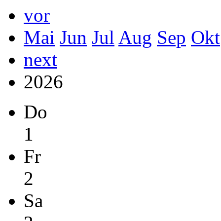
vor
Mai
Jun
Jul
Aug
Sep
Okt
next
2026
Do
1
Fr
2
Sa