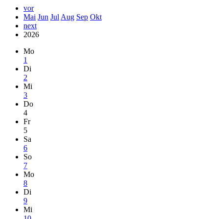
vor
Mai
Jun
Jul
Aug
Sep
Okt
next
2026
Mo
1
Di
2
Mi
3
Do
4
Fr
5
Sa
6
So
7
Mo
8
Di
9
Mi
10