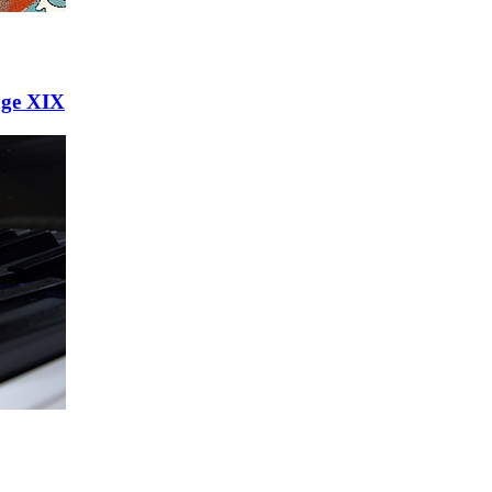
age XIX