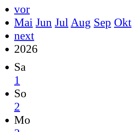
vor
Mai
Jun
Jul
Aug
Sep
Okt
next
2026
Sa
1
So
2
Mo