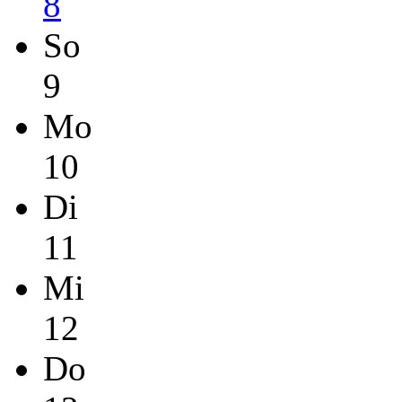
8
So
9
Mo
10
Di
11
Mi
12
Do