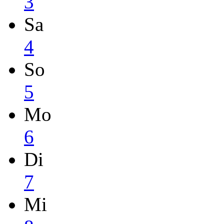
3
Sa
4
So
5
Mo
6
Di
7
Mi