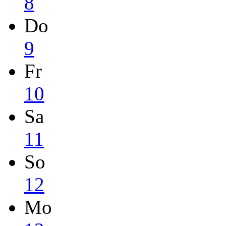
8
Do
9
Fr
10
Sa
11
So
12
Mo