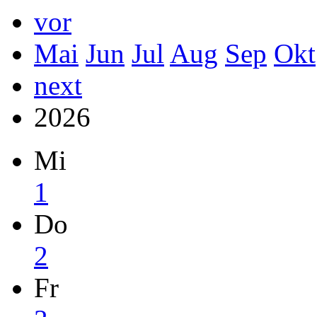
vor
Mai
Jun
Jul
Aug
Sep
Okt
next
2026
Mi
1
Do
2
Fr