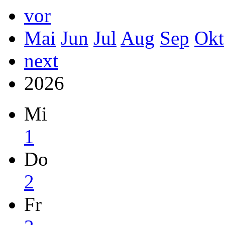
vor
Mai
Jun
Jul
Aug
Sep
Okt
next
2026
Mi
1
Do
2
Fr