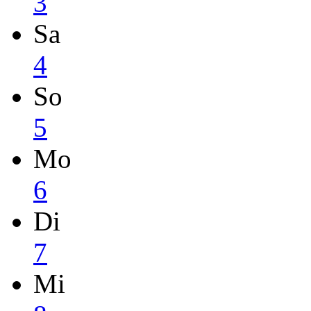
3
Sa
4
So
5
Mo
6
Di
7
Mi