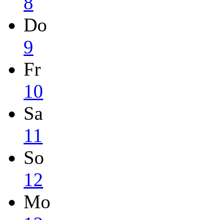
8
Do
9
Fr
10
Sa
11
So
12
Mo