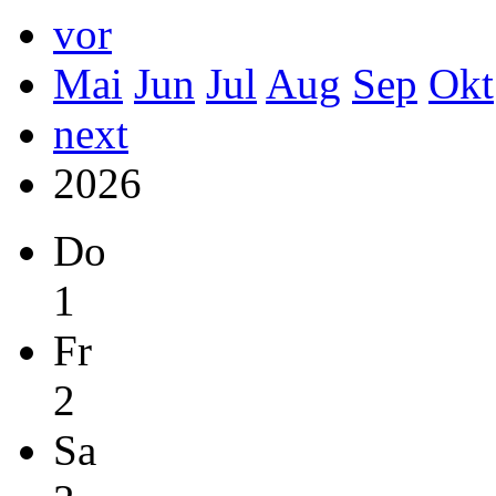
vor
Mai
Jun
Jul
Aug
Sep
Okt
next
2026
Do
1
Fr
2
Sa