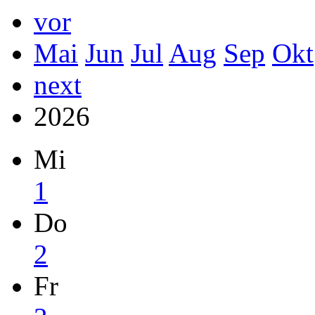
vor
Mai
Jun
Jul
Aug
Sep
Okt
next
2026
Mi
1
Do
2
Fr