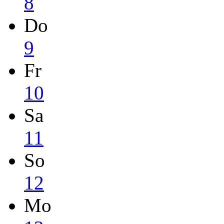
8
Do
9
Fr
10
Sa
11
So
12
Mo