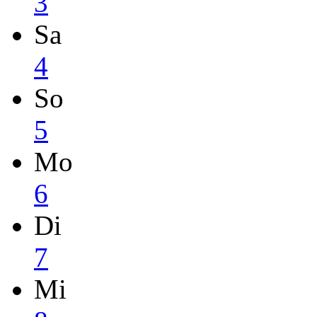
3
Sa
4
So
5
Mo
6
Di
7
Mi