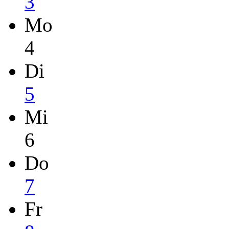
3
Mo
4
Di
5
Mi
6
Do
7
Fr