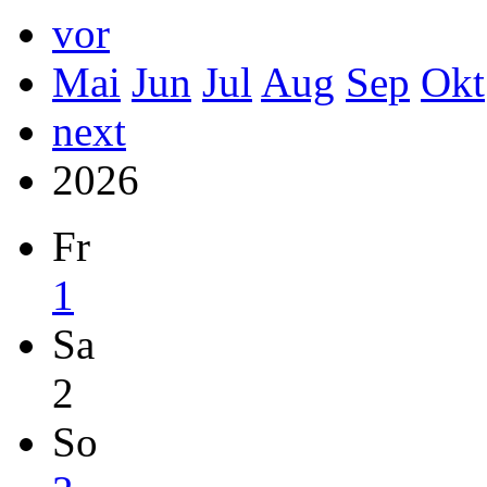
vor
Mai
Jun
Jul
Aug
Sep
Okt
next
2026
Fr
1
Sa
2
So