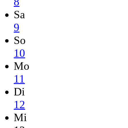
8
Sa
9
So
10
Mo
11
Di
12
Mi