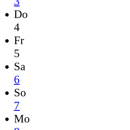
3
Do
4
Fr
5
Sa
6
So
7
Mo