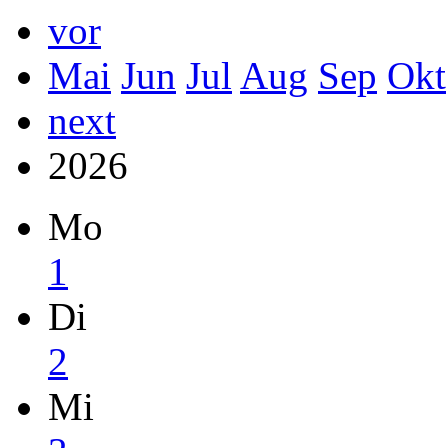
vor
Mai
Jun
Jul
Aug
Sep
Okt
next
2026
Mo
1
Di
2
Mi