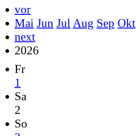
vor
Mai
Jun
Jul
Aug
Sep
Okt
next
2026
Fr
1
Sa
2
So