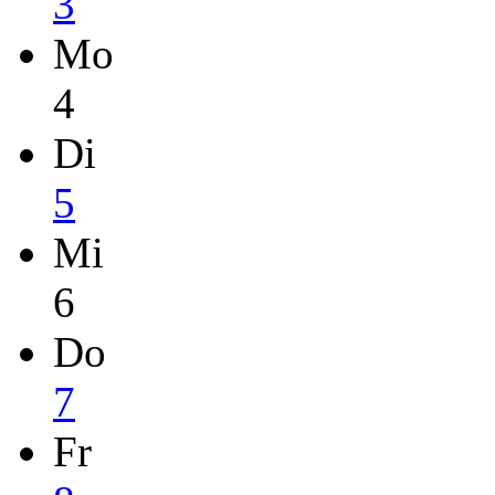
3
Mo
4
Di
5
Mi
6
Do
7
Fr