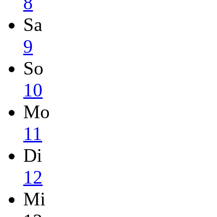
8
Sa
9
So
10
Mo
11
Di
12
Mi