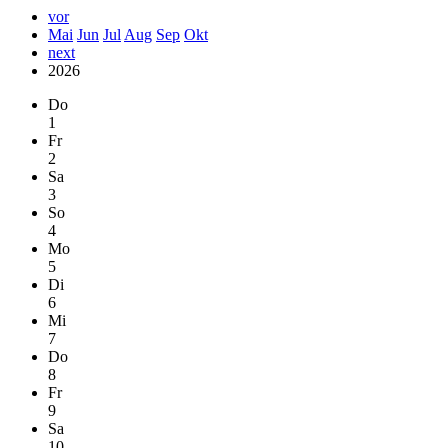
vor
Mai
Jun
Jul
Aug
Sep
Okt
next
2026
Do
1
Fr
2
Sa
3
So
4
Mo
5
Di
6
Mi
7
Do
8
Fr
9
Sa
10