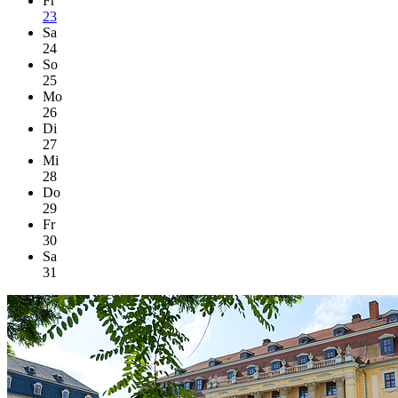
Fr
23
Sa
24
So
25
Mo
26
Di
27
Mi
28
Do
29
Fr
30
Sa
31