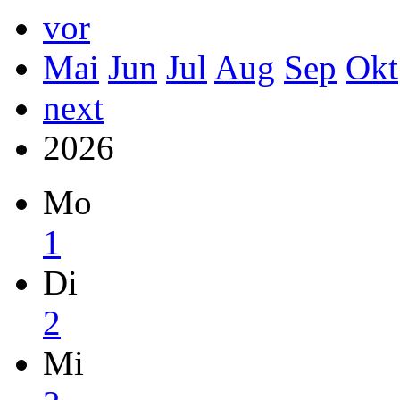
vor
Mai
Jun
Jul
Aug
Sep
Okt
next
2026
Mo
1
Di
2
Mi