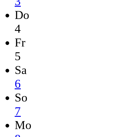
3
Do
4
Fr
5
Sa
6
So
7
Mo