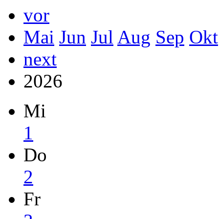
vor
Mai
Jun
Jul
Aug
Sep
Okt
next
2026
Mi
1
Do
2
Fr