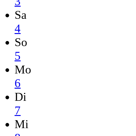
3
Sa
4
So
5
Mo
6
Di
7
Mi