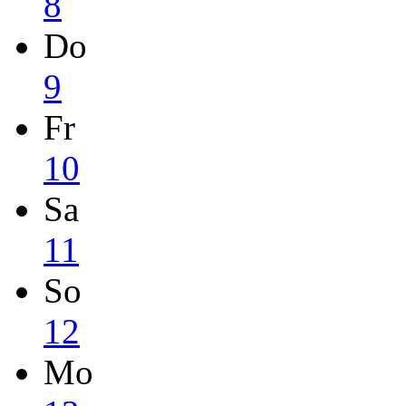
8
Do
9
Fr
10
Sa
11
So
12
Mo