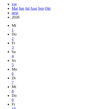
vor
Mai
Jun
Jul
Aug
Sep
Okt
next
2026
Mi
1
Do
2
Fr
3
Sa
4
So
5
Mo
6
Di
7
Mi
8
Do
9
Fr
10