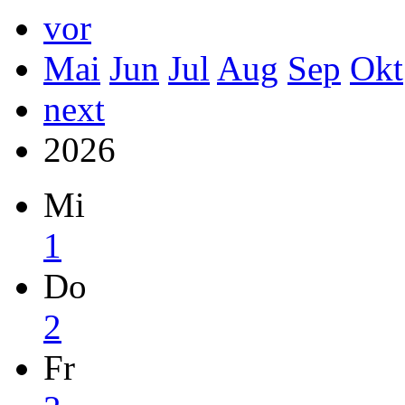
vor
Mai
Jun
Jul
Aug
Sep
Okt
next
2026
Mi
1
Do
2
Fr