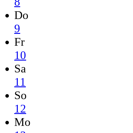
8
Do
9
Fr
10
Sa
11
So
12
Mo