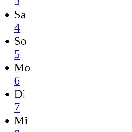
3
Sa
4
So
5
Mo
6
Di
7
Mi