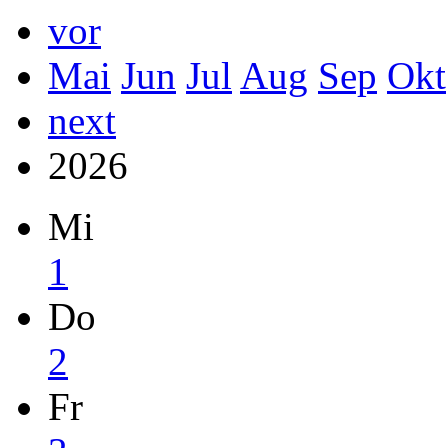
vor
Mai
Jun
Jul
Aug
Sep
Okt
next
2026
Mi
1
Do
2
Fr