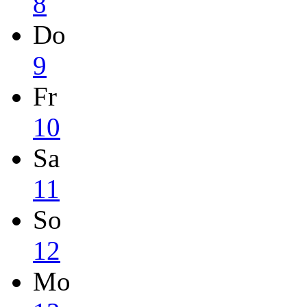
8
Do
9
Fr
10
Sa
11
So
12
Mo