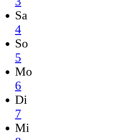
3
Sa
4
So
5
Mo
6
Di
7
Mi