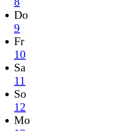
8
Do
9
Fr
10
Sa
11
So
12
Mo