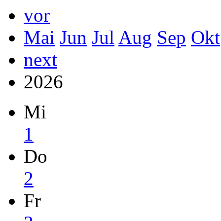
vor
Mai
Jun
Jul
Aug
Sep
Okt
next
2026
Mi
1
Do
2
Fr