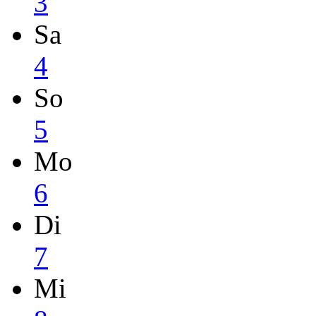
3
Sa
4
So
5
Mo
6
Di
7
Mi