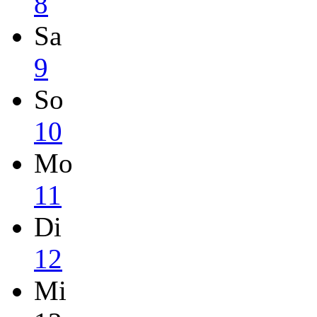
8
Sa
9
So
10
Mo
11
Di
12
Mi