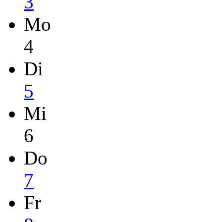
3
Mo
4
Di
5
Mi
6
Do
7
Fr