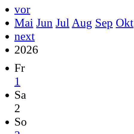
vor
Mai
Jun
Jul
Aug
Sep
Okt
next
2026
Fr
1
Sa
2
So