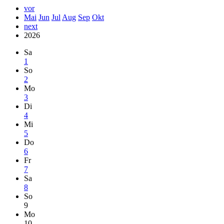
vor
Mai
Jun
Jul
Aug
Sep
Okt
next
2026
Sa
1
So
2
Mo
3
Di
4
Mi
5
Do
6
Fr
7
Sa
8
So
9
Mo
10