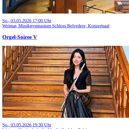
So., 03.05.2026 17:00 Uhr
Weimar, Musikgymnasium Schloss Belvedere, Konzertsaal
Orgel-Soiree V
So., 03.05.2026 19:30 Uhr