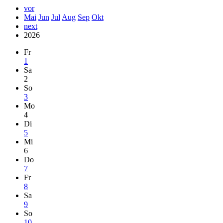
vor
Mai
Jun
Jul
Aug
Sep
Okt
next
2026
Fr
1
Sa
2
So
3
Mo
4
Di
5
Mi
6
Do
7
Fr
8
Sa
9
So
10