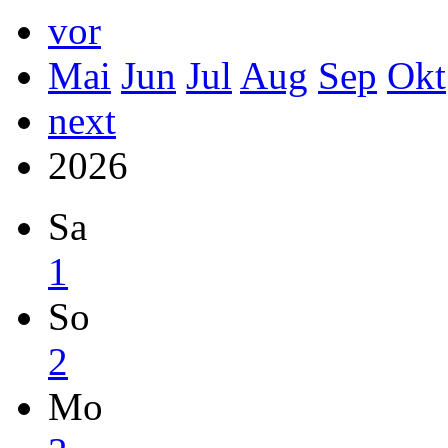
vor
Mai
Jun
Jul
Aug
Sep
Okt
next
2026
Sa
1
So
2
Mo