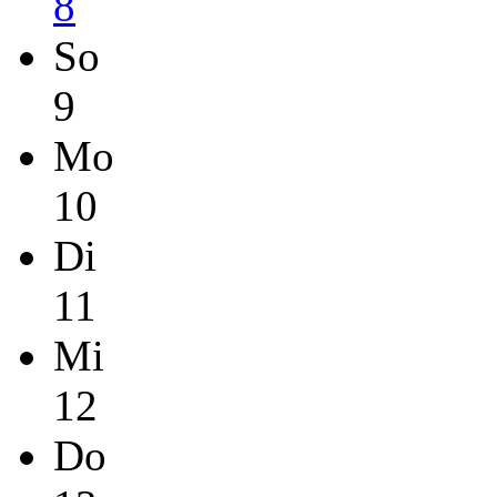
8
So
9
Mo
10
Di
11
Mi
12
Do