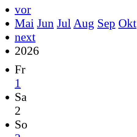
vor
Mai
Jun
Jul
Aug
Sep
Okt
next
2026
Fr
1
Sa
2
So