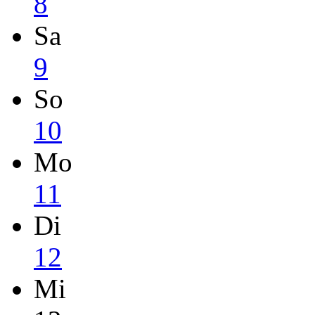
8
Sa
9
So
10
Mo
11
Di
12
Mi