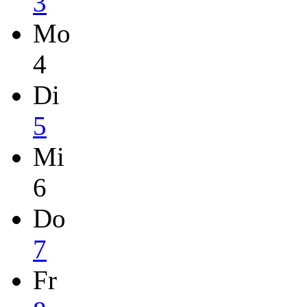
3
Mo
4
Di
5
Mi
6
Do
7
Fr