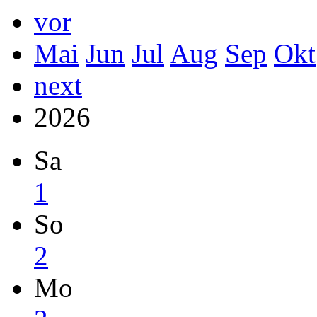
vor
Mai
Jun
Jul
Aug
Sep
Okt
next
2026
Sa
1
So
2
Mo