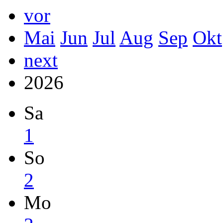
vor
Mai
Jun
Jul
Aug
Sep
Okt
next
2026
Sa
1
So
2
Mo