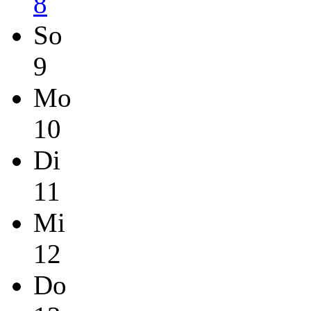
8
So
9
Mo
10
Di
11
Mi
12
Do