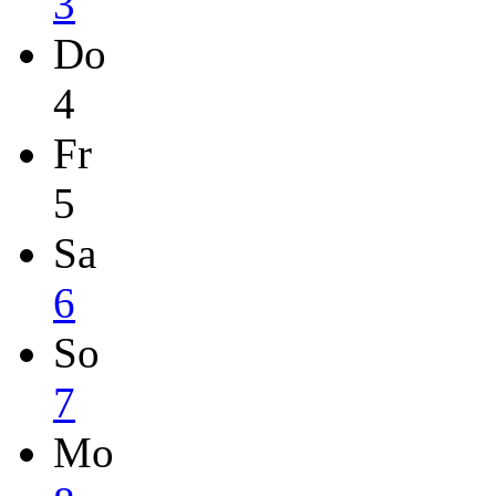
3
Do
4
Fr
5
Sa
6
So
7
Mo