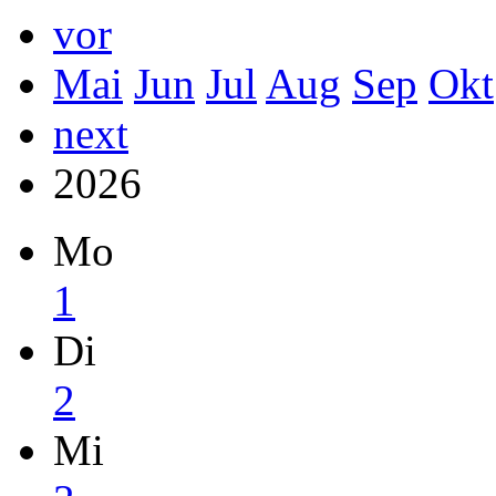
vor
Mai
Jun
Jul
Aug
Sep
Okt
next
2026
Mo
1
Di
2
Mi