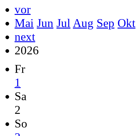
vor
Mai
Jun
Jul
Aug
Sep
Okt
next
2026
Fr
1
Sa
2
So