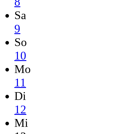
8
Sa
9
So
10
Mo
11
Di
12
Mi