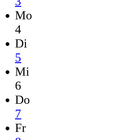
3
Mo
4
Di
5
Mi
6
Do
7
Fr