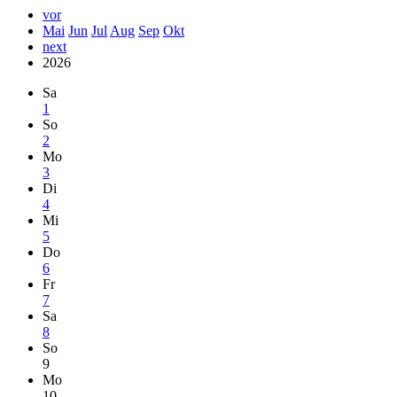
vor
Mai
Jun
Jul
Aug
Sep
Okt
next
2026
Sa
1
So
2
Mo
3
Di
4
Mi
5
Do
6
Fr
7
Sa
8
So
9
Mo
10