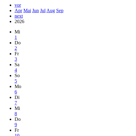
vor
Apr
Mai
Jun
Jul
Aug
Sep
next
2026
Mi
1
Do
2
Fr
3
Sa
4
So
5
Mo
6
Di
7
Mi
8
Do
9
Fr
10