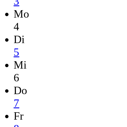
3
Mo
4
Di
5
Mi
6
Do
7
Fr