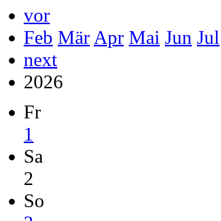
vor
Feb
Mär
Apr
Mai
Jun
Jul
next
2026
Fr
1
Sa
2
So