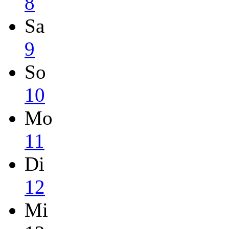
8
Sa
9
So
10
Mo
11
Di
12
Mi