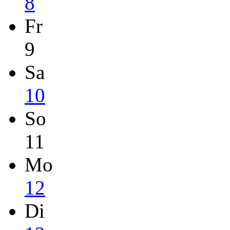
8
Fr
9
Sa
10
So
11
Mo
12
Di