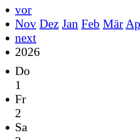
vor
Nov
Dez
Jan
Feb
Mär
Ap
next
2026
Do
1
Fr
2
Sa