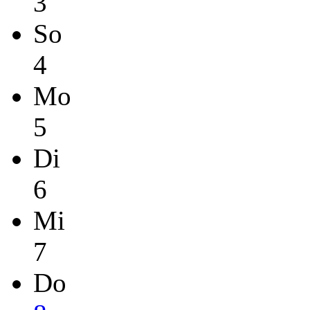
3
So
4
Mo
5
Di
6
Mi
7
Do