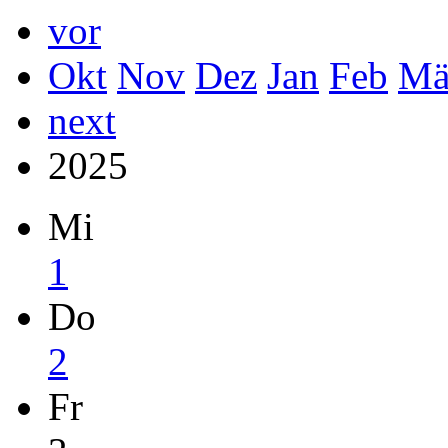
vor
Okt
Nov
Dez
Jan
Feb
Mä
next
2025
Mi
1
Do
2
Fr