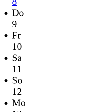
8
Do
9
Fr
10
Sa
11
So
12
Mo