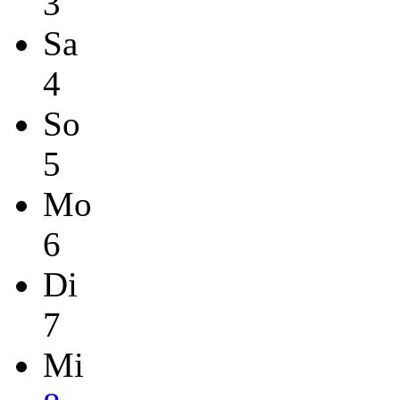
3
Sa
4
So
5
Mo
6
Di
7
Mi